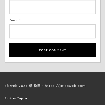
E-mail *
sō web 2024 想.松田 - https://jc-soweb.com
Back to Top